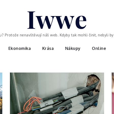
Iwwe
ou? Protože nenavštěvují náš web. Kdyby tak mohli činit, nebyli 
Ekonomika
Krása
Nákupy
Online
Business
Rozhovor
ohledně