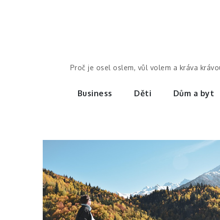
Skip
to
content
Proč je osel oslem, vůl volem a kráva kráv
Business
Děti
Dům a byt
Business
Auta jsou v
horských
oblastech