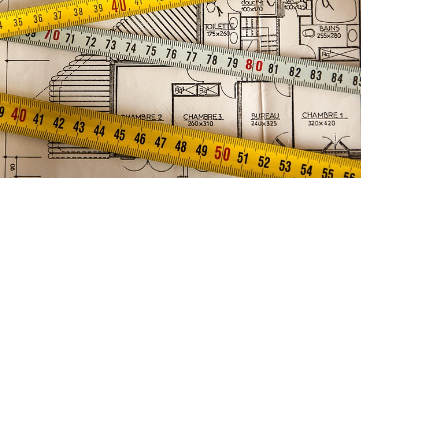
Dům a byt
Architekt pro
lepší domov