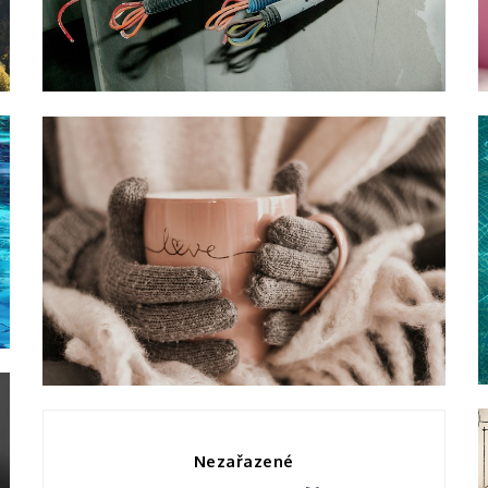
studování
Nákupy
Stylové rukavice
Nezařazené