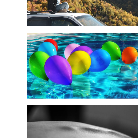
potřebná
Business
Pronájem party
stanu na svatbu
pro oslavu na
travnaté ploše
Nákupy