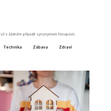
by už v žádném případě synonymem hlouposti.
Technika
Zábava
Zdraví
Dům a byt
Bungalov 4+1
jako ideální
volba pro pár i