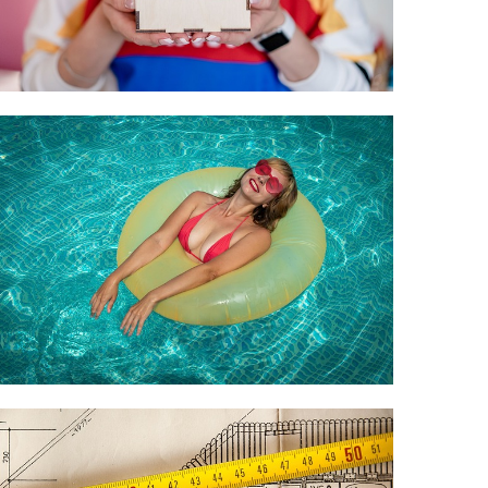
menší rodinu
Nákupy
Zahradní bazén
pro pobavení
party přátel