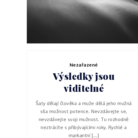
Žijte bez bolestí
Nezařazené
Výsledky jsou
viditelné
Šaty dělají člověka a muže dělá jeho mužná
síla možnost potence. Nevzdávejte se,
nevzdávejte svoji mužnost. Tu rozhodně
neztrácíte s přibývajícími roky. Rychlé a
markantní […]