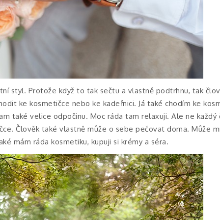
tní styl. Protože když to tak sečtu a vlastně podtrhnu, tak člo
hodit ke kosmetičce nebo ke kadeřnici. Já také chodím ke kosme
am také velice odpočinu. Moc ráda tam relaxuji. Ale ne každý 
tičce. Člověk také vlastně může o sebe pečovat doma. Může mí
také mám ráda kosmetiku, kupuji si krémy a séra.