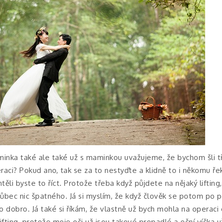
ka také ale také už s maminkou uvažujeme, že bychom šli tře
eraci? Pokud ano, tak se za to nestyďte a klidně to i někomu ř
těli byste to říct. Protože třeba když půjdete na nějaký lifting,
bec nic špatného. Já si myslím, že když člověk se potom po pl
ho dobro. Já také si říkám, že vlastně už bych mohla na operaci
fting, protože moje oči už jsou takové propadlé a oční víčka už