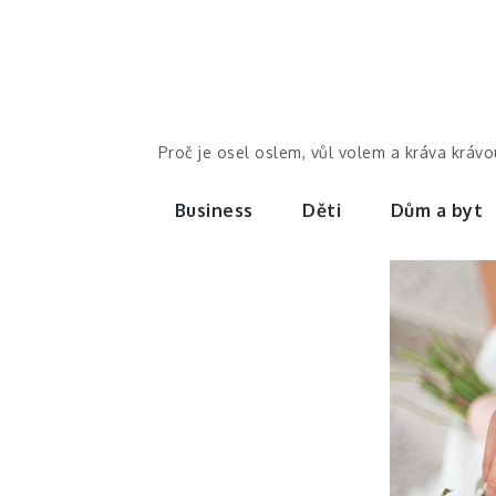
Skip
to
content
Proč je osel oslem, vůl volem a kráva kráv
Business
Děti
Dům a byt