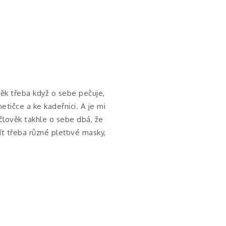
věk třeba když o sebe pečuje,
tičce a ke kadeřnici. A je mi
člověk takhle o sebe dbá, že
t třeba různé pleťové masky,