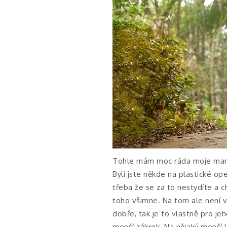
Tohle mám moc ráda moje mamin
Byli jste někde na plastické op
třeba že se za to nestydíte a ch
toho všimne. Na tom ale není vů
dobře, tak je to vlastně pro je
menší zákrok. Na nějaký menší li