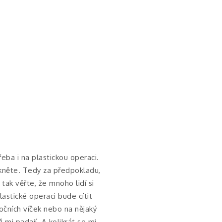
ba i na plastickou operaci.
ekněte. Tedy za předpokladu,
 tak věřte, že mnoho lidí si
astické operaci bude cítit
 očních víček nebo na nějaký
 mi padají. A kolikrát se mi