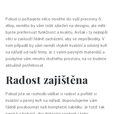
Pokud si pořizujete něco nového do vaší pracovny či
dílny, nemělo by vám tolik záležet na designu, ale měli
byste preferovat funkčnost a kvalitu. Avšak i ty nejlepší
věci si zaslouží řádné zacházení, aby se nepoškodily. V
tom případě by vám neměl chybět kvalitní a odolný
kufr
na nářadí
od naší firmy. Je z velmi pevných materiálů a
poskytne vám mnoho úložného prostoru, na co budete
aktuálně potřebovat.
Radost zajištěna
Pokud jste se rozhodli udělat si radost a pořídit si
kvalitní a pevný kufr na nářadí, doporučujeme vám
řádně prozkoumat naši kompletní nabídku. Je totiž tak
pestrá a bohatá, aby dokázala spokojit i toho