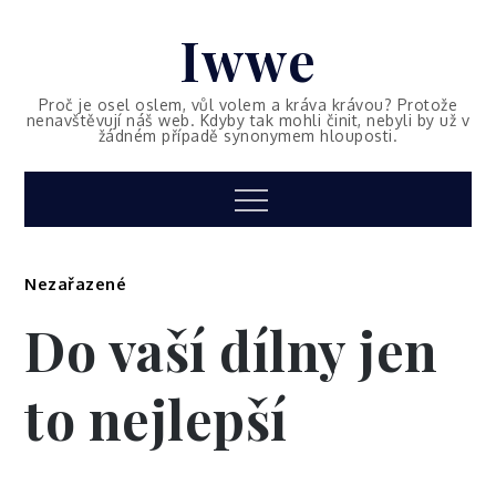
Skip
Iwwe
to
content
Proč je osel oslem, vůl volem a kráva krávou? Protože
nenavštěvují náš web. Kdyby tak mohli činit, nebyli by už v
žádném případě synonymem hlouposti.
Menu
Nezařazené
Do vaší dílny jen
to nejlepší