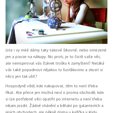
Jste i vy milé dámy taky takové šikovné, nebo omezené
jen a pouze na nákupy. Nic proti, je to čistě vaše věc,
ale neinspiroval vás článek trošku k zamyšlení? Neláká
vás také popadnout nějakou tu šusťákovinu a zkusit si
něco jen tak ušít?
Hospodyně vědí, kde nakupovat, těm to není třeba
říkat. Ale přece jen možná neví o proma obchodě, kde
si lze potřebné věci opatřit po internetu a není třeba
nikam jezdit. Žádné shánění a běhání po galanteriích a
jiných obchodech, ale pěkně doma u kafíčka v klidu