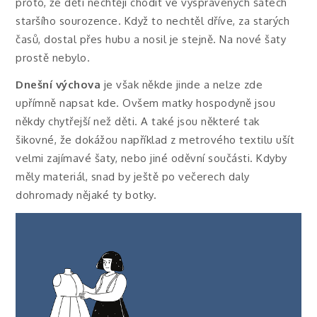
proto, že děti nechtějí chodit ve vyspravených šatech
staršího sourozence. Když to nechtěl dříve, za starých
časů, dostal přes hubu a nosil je stejně. Na nové šaty
prostě nebylo.
Dnešní výchova
je však někde jinde a nelze zde
upřímně napsat kde. Ovšem matky hospodyně jsou
někdy chytřejší než děti. A také jsou některé tak
šikovné, že dokážou například z metrového textilu ušít
velmi zajímavé šaty, nebo jiné oděvní součásti. Kdyby
měly materiál, snad by ještě po večerech daly
dohromady nějaké ty botky.