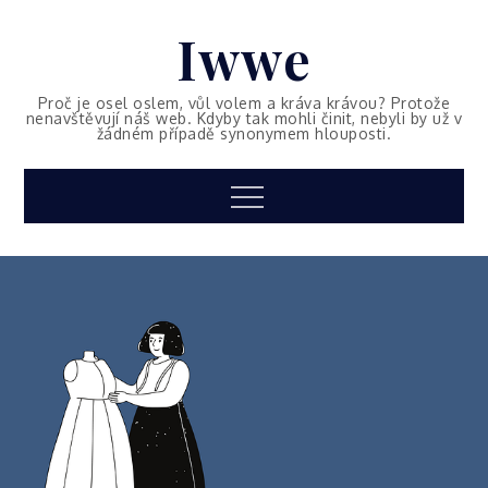
Skip
Iwwe
to
content
Proč je osel oslem, vůl volem a kráva krávou? Protože
nenavštěvují náš web. Kdyby tak mohli činit, nebyli by už v
žádném případě synonymem hlouposti.
Menu