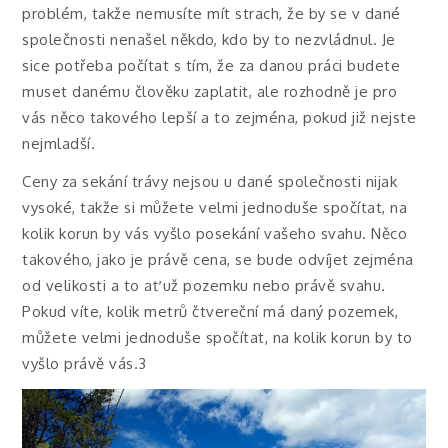
problém, takže nemusíte mít strach, že by se v dané
společnosti nenašel někdo, kdo by to nezvládnul. Je
sice potřeba počítat s tím, že za danou práci budete
muset danému člověku zaplatit, ale rozhodně je pro
vás něco takového lepší a to zejména, pokud již nejste
nejmladší.
Ceny za sekání trávy nejsou u dané společnosti nijak
vysoké, takže si můžete velmi jednoduše spočítat, na
kolik korun by vás vyšlo posekání vašeho svahu. Něco
takového, jako je právě cena, se bude odvíjet zejména
od velikosti a to ať už pozemku nebo právě svahu.
Pokud víte, kolik metrů čtvereční má daný pozemek,
můžete velmi jednoduše spočítat, na kolik korun by to
vyšlo právě vás.3