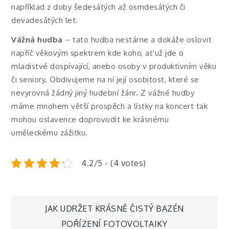
například z doby šedesátých až osmdesátých či
devadesátých let.
Vážná hudba
– tato hudba nestárne a dokáže oslovit
napříč věkovým spektrem kde koho, ať už jde o
mladistvé dospívající, anebo osoby v produktivním věku
či seniory. Obdivujeme na ní její osobitost, které se
nevyrovná žádný jiný hudební žánr. Z vážné hudby
máme mnohem větší prospěch a lístky na koncert tak
mohou oslavence doprovodit ke krásnému
uměleckému zážitku.
4.2/5 - (4 votes)
Navigace
JAK UDRŽET KRÁSNĚ ČISTÝ BAZÉN
POŘÍZENÍ FOTOVOLTAIKY