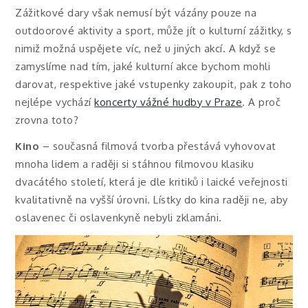
Zážitkové dary však nemusí být vázány pouze na
outdoorové aktivity a sport, může jít o kulturní zážitky, s
nimiž možná uspějete víc, než u jiných akcí. A když se
zamyslíme nad tím, jaké kulturní akce bychom mohli
darovat, respektive jaké vstupenky zakoupit, pak z toho
nejlépe vychází
koncerty vážné hudby v Praze
. A proč
zrovna toto?
Kino
– současná filmová tvorba přestává vyhovovat
mnoha lidem a raději si stáhnou filmovou klasiku
dvacátého století, která je dle kritiků i laické veřejnosti
kvalitativně na vyšší úrovni. Lístky do kina raději ne, aby
oslavenec či oslavenkyně nebyli zklamáni.