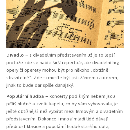
Divadlo
– s divadelním představením už je to lepší,
protože zde se nabízí širší repertoár, ale divadelní hry,
opery či operety mohou být pro někoho „obtížně
stravitelné“. Zde si musíte být jisti žánrem i autorem,
jinak to bude dar spíše danajský.
Populární hudba
– koncerty pod širým nebem jsou
příliš hlučné a zvolit kapelu, co by vám vyhovovala, je
ještě obtížnější, než vybírat mezi filmovým a divadelním
představením. Dokonce i mnozí mladí lidé dávají
přednost klasice a populární hudbě staršího data,