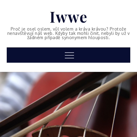
Skip
Iwwe
to
content
Proč je osel oslem, vůl volem a kráva krávou? Protože
nenavštěvují náš web. Kdyby tak mohli činit, nebyli by už v
žádném případě synonymem hlouposti.
Menu