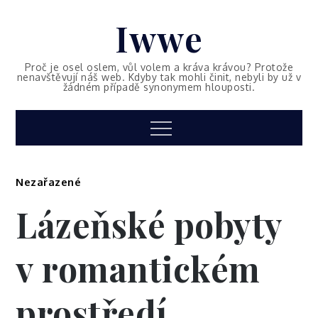
Skip
Iwwe
to
content
Proč je osel oslem, vůl volem a kráva krávou? Protože
nenavštěvují náš web. Kdyby tak mohli činit, nebyli by už v
žádném případě synonymem hlouposti.
Menu
Nezařazené
Lázeňské pobyty
v romantickém
prostředí