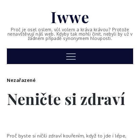
Skip
Iwwe
to
content
Proč je osel oslem, vůl volem a kráva krávou? Protože
nenavštěvují náš web. Kdyby tak mohli činit, nebyli by už v
žádném případě synonymem hlouposti.
Menu
Nezařazené
Neničte si zdraví
Proč byste si ničili zdraví kouřením, když to jde i lépe,