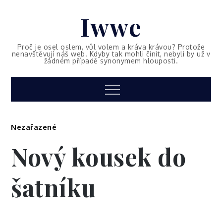
Skip
Iwwe
to
content
Proč je osel oslem, vůl volem a kráva krávou? Protože
nenavštěvují náš web. Kdyby tak mohli činit, nebyli by už v
žádném případě synonymem hlouposti.
Menu
Nezařazené
Nový kousek do
šatníku