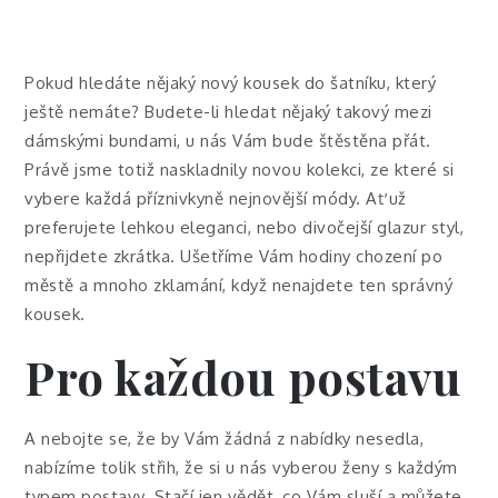
Pokud hledáte nějaký nový kousek do šatníku, který
ještě nemáte? Budete-li hledat nějaký takový mezi
dámskými bundami
, u nás Vám bude štěstěna přát.
Právě jsme totiž naskladnily novou kolekci, ze které si
vybere každá příznivkyně nejnovější módy. Ať už
preferujete lehkou eleganci, nebo divočejší glazur styl,
nepřijdete zkrátka. Ušetříme Vám hodiny chození po
městě a mnoho zklamání, když nenajdete ten správný
kousek.
Pro každou postavu
A nebojte se, že by Vám žádná z nabídky nesedla,
nabízíme tolik střih, že si u nás vyberou ženy s každým
typem postavy. Stačí jen vědět, co Vám sluší a můžete