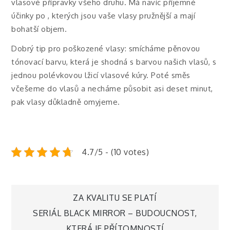
vlasové přípravky všeho druhu. Má navíc příjemné
účinky po , kterých jsou vaše vlasy pružnější a mají
bohatší objem.
Dobrý tip pro poškozené vlasy: smícháme pěnovou
tónovací barvu, která je shodná s barvou našich vlasů, s
jednou polévkovou lžicí vlasové kúry. Poté směs
včešeme do vlasů a necháme působit asi deset minut,
pak vlasy důkladně omyjeme.
4.7/5 - (10 votes)
Navigace
ZA KVALITU SE PLATÍ
SERIÁL BLACK MIRROR – BUDOUCNOST,
KTERÁ JE PŘÍTOMNOSTÍ