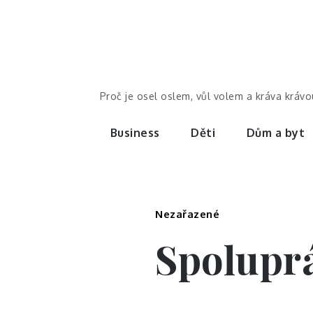
Skip
to
content
Proč je osel oslem, vůl volem a kráva kráv
Business
Děti
Dům a byt
Nezařazené
Spoluprá