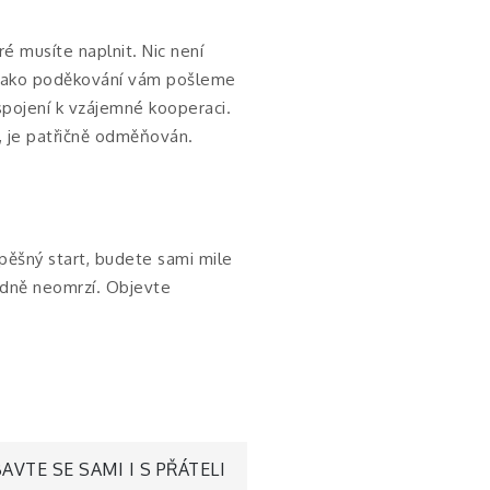
é musíte naplnit. Nic není
 Jako poděkování vám pošleme
 spojení k vzájemné kooperaci.
í, je patřičně odměňován.
spěšný start, budete sami mile
odně neomrzí. Objevte
AVTE SE SAMI I S PŘÁTELI