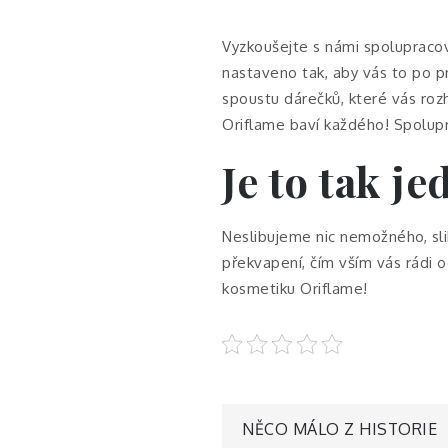
Vyzkoušejte s námi spolupracov
nastaveno tak, aby vás to po 
spoustu dárečků, které vás rozh
Oriflame baví každého! Spoluprá
Je to tak j
Neslibujeme nic nemožného, sli
překvapení, čím vším vás rádi
kosmetiku
Oriflame
!
Navigace
NĚCO MÁLO Z HISTORIE