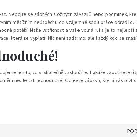
at. Nebojte se žádných složitých závazků nebo podmínek, kter
prvním měsíčním neúspěchu od vzájemné spolupráce odradilo.
odně potěší. Naše vstřícnost a vaše volná ruka je to nejlepší
ce, která se vyplatí! Nic není zadarmo, ale každý kdo se snaž
ednoduché!
bujeme jen to, co si skutečně zasloužíte. Pakliže započnete ú
 odměníme. Je tak jednoduché. Objevte zábavu, která vás rozh
POB