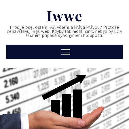
Skip
Iwwe
to
content
Proč je osel oslem, vůl volem a kráva krávou? Protože
nenavštěvují náš web. Kdyby tak mohli činit, nebyli by už v
žádném případě synonymem hlouposti.
Menu