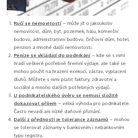
Ručí se nemovitostí
– může jít o jakoukoliv
nemovitost, dům, byt, pozemek, halu, komerční
budovu, administrativní budovu, činžovní dům, hotel,
penzion a mnohé další nemovitosti.
Peníze se vkládají do podnikání
– kde se s nimi
hradí veškeré potřebné firemní výdaje, ale také se
mohou použít na hrazení exekucí, zástav, vyplacení
dluhů. Můžete s nimi platit faktury, zdravotní a
sociální a mnoho dalších potřebných výdajů.
U podnikatelského úvěru se nemusí složitě
dokazovat příjem
– velká výhoda pro podnikatele.
Často nevadí ani nízké daňové přiznání.
Další z předností je tolerance záznamů
– mohou
se tolerovat záznamy v bankovním i nebankovním
typu registru.