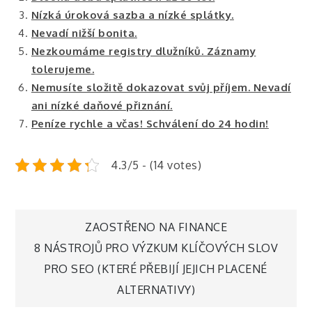
Nízká úroková sazba a nízké splátky.
Nevadí nižší bonita.
Nezkoumáme registry dlužníků. Záznamy
tolerujeme.
Nemusíte složitě dokazovat svůj příjem. Nevadí
ani nízké daňové přiznání.
Peníze rychle a včas! Schválení do 24 hodin!
4.3/5 - (14 votes)
Navigace
ZAOSTŘENO NA FINANCE
8 NÁSTROJŮ PRO VÝZKUM KLÍČOVÝCH SLOV
pro
PRO SEO (KTERÉ PŘEBIJÍ JEJICH PLACENÉ
ALTERNATIVY)
příspěvek