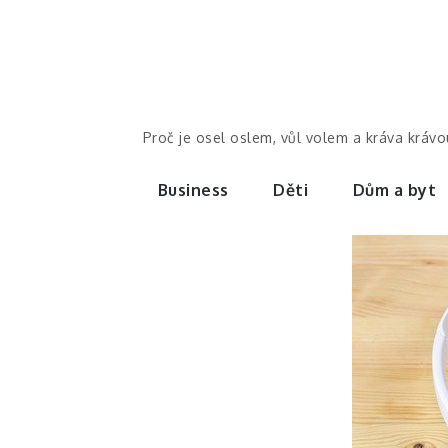
Skip
to
content
Proč je osel oslem, vůl volem a kráva kráv
Business
Děti
Dům a byt