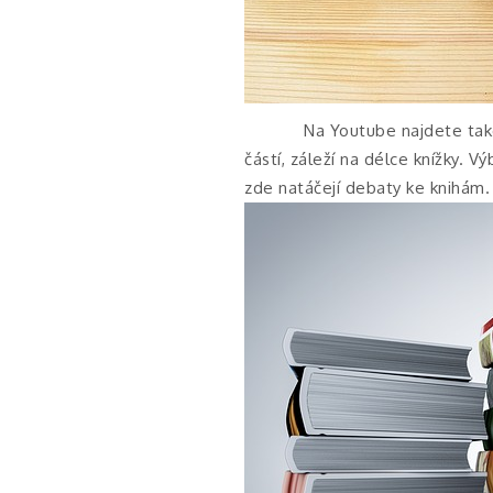
Na Youtube najdete také
částí, záleží na délce knížky. V
zde natáčejí debaty ke knihám.