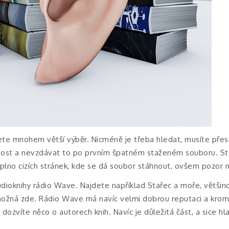
ete mnohem větší výběr. Nicméně je třeba hledat, musíte přesn
livost a nevzdávat to po prvním špatném staženém souboru. St
 plno cizích stránek, kde se dá soubor stáhnout, ovšem pozor 
udioknihy rádio Wave. Najdete například Stařec a moře, většinou
možná zde. Rádio Wave má navíc velmi dobrou reputaci a krom
ozvíte něco o autorech knih. Navíc je důležitá část, a sice hla