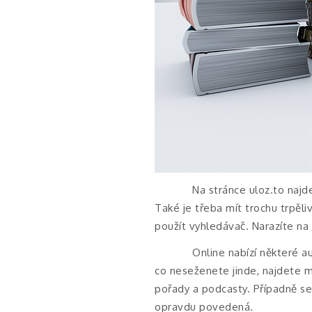
Na stránce uloz.to najd
Také je třeba mít trochu trpě
použít vyhledávač. Narazíte na
Online nabízí některé a
co neseženete jinde, najdete 
pořady a podcasty. Případně se d
opravdu povedená.