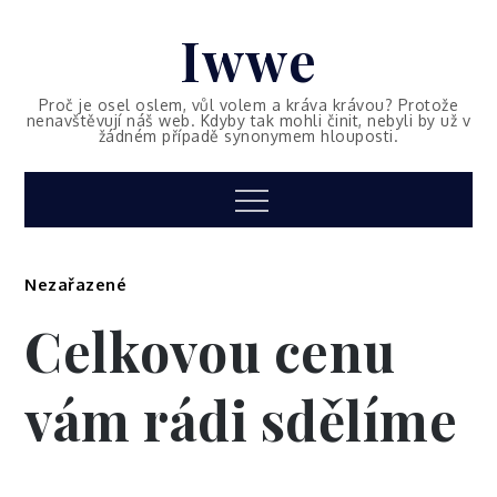
Skip
Iwwe
to
content
Proč je osel oslem, vůl volem a kráva krávou? Protože
nenavštěvují náš web. Kdyby tak mohli činit, nebyli by už v
žádném případě synonymem hlouposti.
Menu
Nezařazené
Celkovou cenu
vám rádi sdělíme