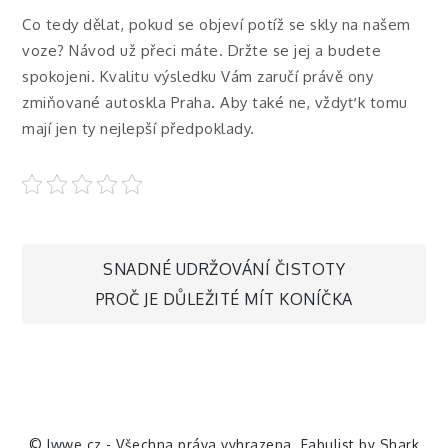
Co tedy dělat, pokud se objeví potíž se skly na našem
voze? Návod už přeci máte. Držte se jej a budete
spokojeni. Kvalitu výsledku Vám zaručí právě ony
zmiňované
autoskla Praha
. Aby také ne, vždyť k tomu
mají jen ty nejlepší předpoklady.
Navigace
SNADNÉ UDRŽOVÁNÍ ČISTOTY
PROČ JE DŮLEŽITÉ MÍT KONÍČKA
pro
příspěvek
© Iwwe.cz - Všechna práva vyhrazena. Fabulist by
Shark