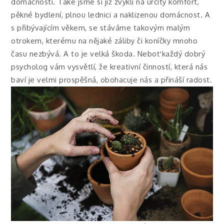
domácnosti. Také jsme si již zvykli na určitý komfort,
pěkné bydlení, plnou lednici a naklizenou domácnost. A
s přibývajícím věkem, se stáváme takovým malým
otrokem, kterému na nějaké záliby či koníčky mnoho
času nezbývá. A to je velká škoda. Neboť každý dobrý
psycholog vám vysvětlí, že kreativní činností, která nás
baví je velmi prospěšná, obohacuje nás a přináší radost.