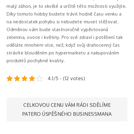
malý záhon, je to skvělé a určitě této možnosti využijte.
Díky tomuto hobby budete trávit hodně času venku a
na nedostatek pohybu si nebudete muset stěžovat.
Odměnou vám bude vlastnoručně vypěstovaná
zelenina, ovoce i květiny. Pro své zdraví i potěšení tak
uděláte mnohem více, než, když svůj drahocenný čas
strávíte blouděním po hypermarketu a nakupováním
produktů pochybné kvality.
4.1/5 - (12 votes)
Navigace
CELKOVOU CENU VÁM RÁDI SDĚLÍME
PATERO ÚSPĚŠNÉHO BUSINESSMANA
pro