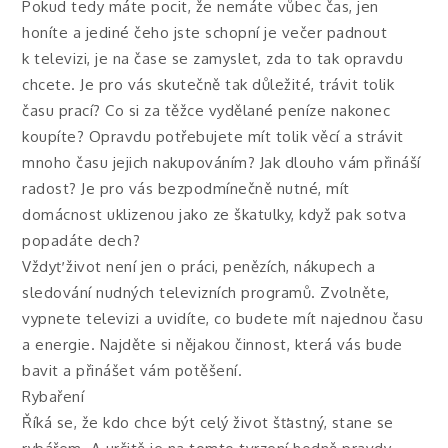
Pokud tedy máte pocit, že nemáte vůbec čas, jen
honíte a jediné čeho jste schopní je večer padnout
k televizi, je na čase se zamyslet, zda to tak opravdu
chcete. Je pro vás skutečně tak důležité, trávit tolik
času prací? Co si za těžce vydělané peníze nakonec
koupíte? Opravdu potřebujete mít tolik věcí a strávit
mnoho času jejich nakupováním? Jak dlouho vám přináší
radost? Je pro vás bezpodmínečně nutné, mít
domácnost uklizenou jako ze škatulky, když pak sotva
popadáte dech?
Vždyť život není jen o práci, penězích, nákupech a
sledování nudných televizních programů. Zvolněte,
vypnete televizi a uvidíte, co budete mít najednou času
a energie. Najděte si nějakou činnost, která vás bude
bavit a přinášet vám potěšení.
Rybaření
Říká se, že kdo chce být celý život šťastný, stane se