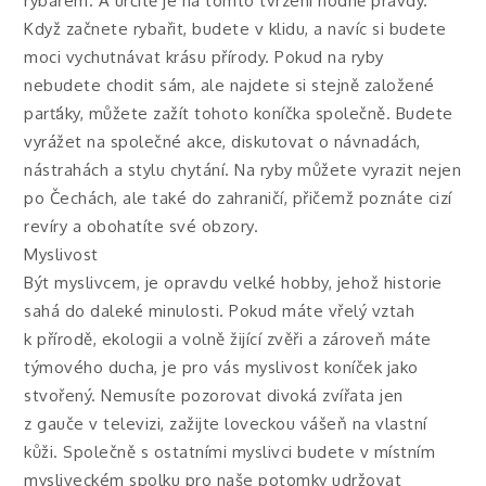
rybářem. A určitě je na tomto tvrzení hodně pravdy.
Když začnete rybařit, budete v klidu, a navíc si budete
moci vychutnávat krásu přírody. Pokud na ryby
nebudete chodit sám, ale najdete si stejně založené
parťáky, můžete zažít tohoto koníčka společně. Budete
vyrážet na společné akce, diskutovat o návnadách,
nástrahách a stylu chytání. Na ryby můžete vyrazit nejen
po Čechách, ale také do zahraničí, přičemž poznáte cizí
revíry a obohatíte své obzory.
Myslivost
Být myslivcem, je opravdu velké hobby, jehož historie
sahá do daleké minulosti. Pokud máte vřelý vztah
k přírodě, ekologii a volně žijící zvěři a zároveň máte
týmového ducha, je pro vás myslivost koníček jako
stvořený. Nemusíte pozorovat divoká zvířata jen
z gauče v televizi, zažijte loveckou vášeň na vlastní
kůži. Společně s ostatními myslivci budete v místním
mysliveckém spolku pro naše potomky udržovat