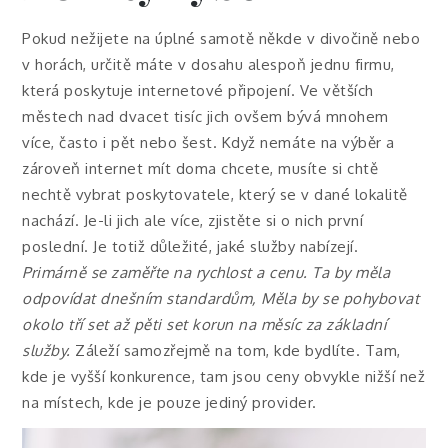
Pokud nežijete na úplné samotě někde v divočině nebo
v horách, určitě máte v dosahu alespoň jednu firmu,
která poskytuje internetové připojení. Ve větších
městech nad dvacet tisíc jich ovšem bývá mnohem
více, často i pět nebo šest. Když nemáte na výběr a
zároveň internet mít doma chcete, musíte si chtě
nechtě vybrat poskytovatele, který se v dané lokalitě
nachází. Je-li jich ale více, zjistěte si o nich první
poslední. Je totiž důležité, jaké služby nabízejí.
Primárně se zaměřte na rychlost a cenu. Ta by měla
odpovídat dnešním standardům, Měla by se pohybovat
okolo tří set až pěti set korun na měsíc za základní
služby.
Záleží samozřejmě na tom, kde bydlíte. Tam,
kde je vyšší konkurence, tam jsou ceny obvykle nižší než
na místech, kde je pouze jediný provider.