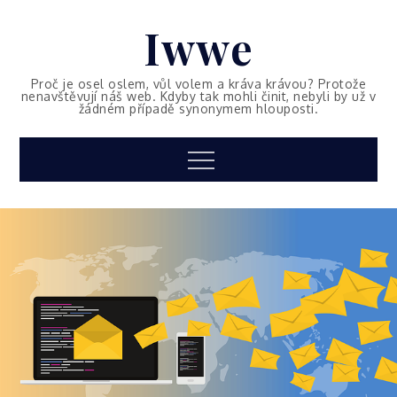
Skip
Iwwe
to
content
Proč je osel oslem, vůl volem a kráva krávou? Protože
nenavštěvují náš web. Kdyby tak mohli činit, nebyli by už v
žádném případě synonymem hlouposti.
Menu