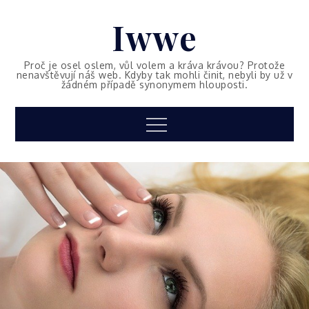
Skip
Iwwe
to
content
Proč je osel oslem, vůl volem a kráva krávou? Protože
nenavštěvují náš web. Kdyby tak mohli činit, nebyli by už v
žádném případě synonymem hlouposti.
Menu