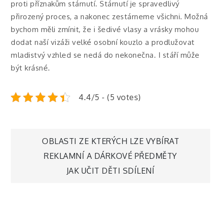
proti příznakům stárnutí.
Stárnutí je spravedlivý
přirozený proces, a nakonec zestárneme všichni. Možná
bychom měli zmínit, že i šedivé vlasy a vrásky mohou
dodat naší vizáži velké osobní kouzlo a prodlužovat
mladistvý vzhled se nedá do nekonečna. I stáří může
být krásné.
4.4/5 - (5 votes)
Navigace
OBLASTI ZE KTERÝCH LZE VYBÍRAT
REKLAMNÍ A DÁRKOVÉ PŘEDMĚTY
pro
JAK UČIT DĚTI SDÍLENÍ
příspěvek