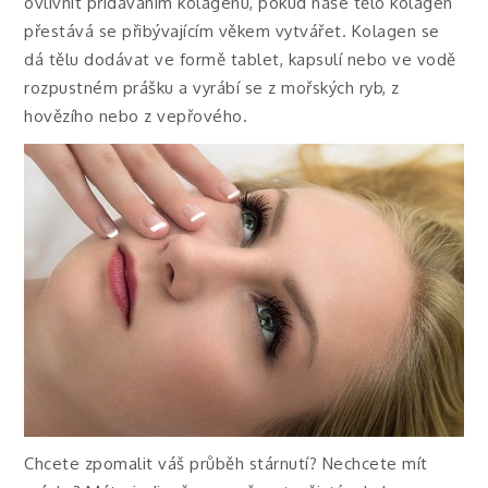
ovlivnit přidáváním kolagenu, pokud naše tělo kolagen
přestává se přibývajícím věkem vytvářet. Kolagen se
dá tělu dodávat ve formě tablet, kapsulí nebo ve vodě
rozpustném prášku a vyrábí se z mořských ryb, z
hovězího nebo z vepřového.
Chcete zpomalit váš průběh stárnutí? Nechcete mít