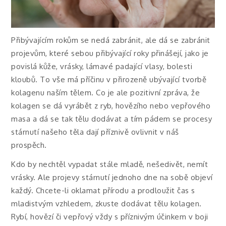
Přibývajícím rokům se nedá zabránit, ale dá se zabránit
projevům, které sebou přibývající roky přinášejí, jako je
povislá kůže, vrásky, lámavé padající vlasy, bolesti
kloubů. To vše má příčinu v přirozeně ubývající tvorbě
kolagenu naším tělem. Co je ale pozitivní zpráva, že
kolagen se dá vyrábět z ryb, hovězího nebo vepřového
masa a dá se tak tělu dodávat a tím pádem se procesy
stárnutí našeho těla dají příznivě ovlivnit v náš
prospěch.
Kdo by nechtěl vypadat stále mladě, nešedivět, nemít
vrásky. Ale projevy stárnutí jednoho dne na sobě objeví
každý. Chcete-li oklamat přírodu a prodloužit čas s
mladistvým vzhledem, zkuste dodávat tělu kolagen.
Rybí, hovězí či vepřový vždy s příznivým účinkem v boji