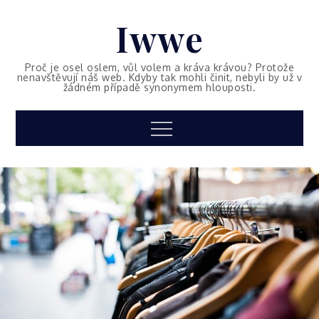
Skip
Iwwe
to
content
Proč je osel oslem, vůl volem a kráva krávou? Protože
nenavštěvují náš web. Kdyby tak mohli činit, nebyli by už v
žádném případě synonymem hlouposti.
Menu