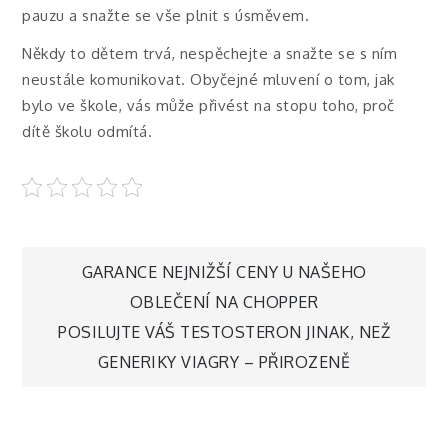
pauzu a snažte se vše plnit s úsměvem.
Někdy to dětem trvá, nespěchejte a snažte se s ním
neustále komunikovat. Obyčejné mluvení o tom, jak
bylo ve škole, vás může přivést na stopu toho, proč
dítě školu odmítá.
Navigace
GARANCE NEJNIŽŠÍ CENY U NAŠEHO
OBLEČENÍ NA CHOPPER
pro
POSILUJTE VÁŠ TESTOSTERON JINAK, NEŽ
GENERIKY VIAGRY – PŘIROZENĚ
příspěvek