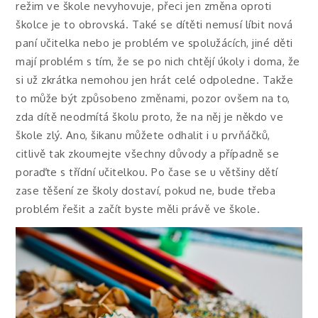
režim ve škole nevyhovuje, přeci jen změna oproti
školce je to obrovská. Také se dítěti nemusí líbit nová
paní učitelka nebo je problém ve spolužácích, jiné děti
mají problém s tím, že se po nich chtějí úkoly i doma, že
si už zkrátka nemohou jen hrát celé odpoledne. Takže
to může být způsobeno změnami, pozor ovšem na to,
zda dítě neodmítá školu proto, že na něj je někdo ve
škole zlý. Ano, šikanu můžete odhalit i u prvňáčků,
citlivě tak zkoumejte všechny důvody a případně se
poraďte s třídní učitelkou. Po čase se u většiny dětí
zase těšení ze školy dostaví, pokud ne, bude třeba
problém řešit a začít byste měli právě ve škole.