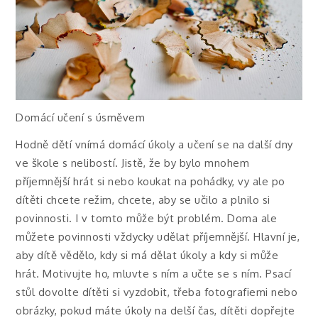
Domácí učení s úsměvem
Hodně dětí vnímá domácí úkoly a učení se na další dny
ve škole s nelibostí. Jistě, že by bylo mnohem
příjemnější hrát si nebo koukat na pohádky, vy ale po
dítěti chcete režim, chcete, aby se učilo a plnilo si
povinnosti. I v tomto může být problém. Doma ale
můžete povinnosti vždycky udělat příjemnější. Hlavní je,
aby dítě vědělo, kdy si má dělat úkoly a kdy si může
hrát. Motivujte ho, mluvte s ním a učte se s ním. Psací
stůl dovolte dítěti si vyzdobit, třeba fotografiemi nebo
obrázky, pokud máte úkoly na delší čas, dítěti dopřejte