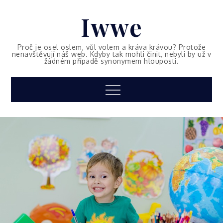
Skip
Iwwe
to
content
Proč je osel oslem, vůl volem a kráva krávou? Protože
nenavštěvují náš web. Kdyby tak mohli činit, nebyli by už v
žádném případě synonymem hlouposti.
Menu