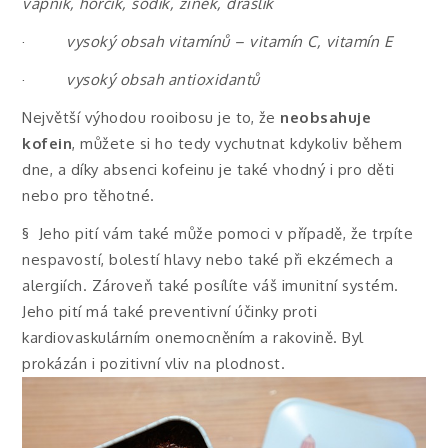
vápník, hořčík, sodík, zinek, draslík
·
vysoký obsah vitamínů – vitamín C, vitamín E
·
vysoký obsah antioxidantů
Největší výhodou rooibosu je to, že
neobsahuje
kofein
, můžete si ho tedy vychutnat kdykoliv během
dne, a díky absenci kofeinu je také vhodný i pro děti
nebo pro těhotné.
§
Jeho pití vám také může pomoci v případě, že trpíte
nespavostí, bolestí hlavy nebo také při ekzémech a
alergiích. Zároveň také posílíte váš imunitní systém.
Jeho pití má také preventivní účinky proti
kardiovaskulárním onemocněním a rakovině. Byl
prokázán i pozitivní vliv na plodnost.