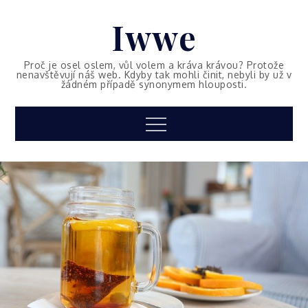
Skip
Iwwe
to
content
Proč je osel oslem, vůl volem a kráva krávou? Protože
nenavštěvují náš web. Kdyby tak mohli činit, nebyli by už v
žádném případě synonymem hlouposti.
Menu