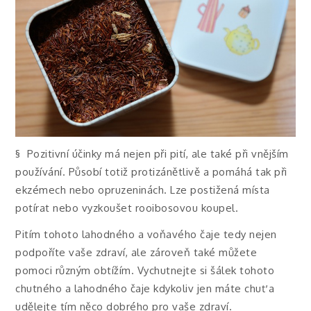
§
Pozitivní účinky má nejen při pití, ale také při vnějším
používání. Působí totiž protizánětlivě a pomáhá tak při
ekzémech nebo opruzeninách. Lze postižená místa
potírat nebo vyzkoušet rooibosovou koupel.
Pitím tohoto lahodného a voňavého čaje tedy nejen
podpoříte vaše zdraví, ale zároveň také můžete
pomoci různým obtížím. Vychutnejte si šálek tohoto
chutného a lahodného čaje kdykoliv jen máte chuť a
udělejte tím něco dobrého pro vaše zdraví.