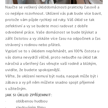
Naučte se veškerý
úklid
domácnosti prakticky časově a
co nejlépe rozvrhnout. Uklízení vás pak bude více bavit,
protože vám půjde rychleji od ruky. Váš úklid se tak
zefektivní a vy se budete moci radovat z dobře
odvedené práce. Vaše domácnost se bude blýskat a
zářit čistotou a vy získáte více času na odpočinek a čas
strávený s rodinou nebo přáteli.
Vyplatí se to s úklidem nepřehánět, ani 100% čistota u
vás doma nevydrží věčně, proto nebuďte na úklid tak
náročná a ušetřený čas věnujte vaší rodině a blízkým,
uvidíte, že budete spokojenější.
Věřte, že uklízení nemusí být nuda, naopak může být i
zábava a vy při něm můžete snadno spojit příjemné
s užitečným.
JAK SI ÚKLID ZPŘÍJEMNIT:
· oblíbenou hudbou
· sledováním filmu