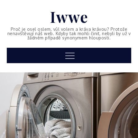
Skip
Iwwe
to
content
Proč je osel oslem, vůl volem a kráva krávou? Protože
nenavštěvují náš web. Kdyby tak mohli činit, nebyli by už v
žádném případě synonymem hlouposti.
Menu