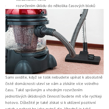
· rozvržením úklidu do několika časových bloků
Sami uvidíte, když se tolik nebudete upínat k absolutně
čisté domácnosti uleví se vám a získáte více volného
času. Také správným a vhodným rozvržením
jednotlivých úklidových činností budete mít vše rychleji
hotovo. Důležité je také získat si k uklízení pozitivní
vztah a nebrat ho jako nutné zlo. Vhodné je také