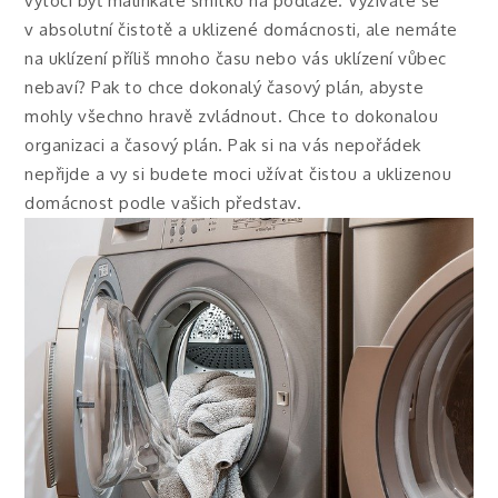
vytočí byť malinkaté smítko na podlaze. Vyžíváte se
v absolutní čistotě a uklizené domácnosti, ale nemáte
na uklízení příliš mnoho času nebo vás uklízení vůbec
nebaví? Pak to chce dokonalý časový plán, abyste
mohly všechno hravě zvládnout. Chce to dokonalou
organizaci a časový plán. Pak si na vás nepořádek
nepřijde a vy si budete moci užívat čistou a uklizenou
domácnost podle vašich představ.