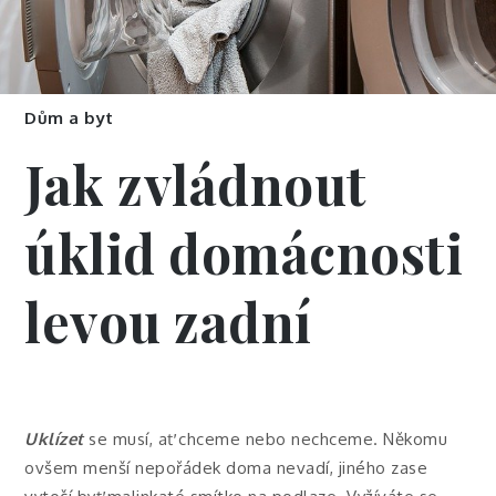
Dům a byt
Jak zvládnout
úklid domácnosti
levou zadní
Uklízet
se musí, ať chceme nebo nechceme. Někomu
ovšem menší nepořádek doma nevadí, jiného zase