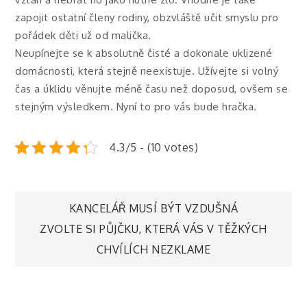
zapojit ostatní členy rodiny, obzvláště učit smyslu pro
pořádek děti už od malička.
Neupínejte se k absolutně čisté a dokonale uklizené
domácnosti, která stejně neexistuje. Užívejte si volný
čas a úklidu věnujte méně času než doposud, ovšem se
stejným výsledkem. Nyní to pro vás bude hračka.
4.3/5 - (10 votes)
Navigace
KANCELÁŘ MUSÍ BÝT VZDUŠNÁ
ZVOLTE SI PŮJČKU, KTERÁ VÁS V TĚŽKÝCH
pro
CHVÍLÍCH NEZKLAME
příspěvek