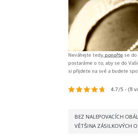
Neváhejte tedy,
ponořte
se do 
postaráme o to, aby se do Vaši
si přijdete na své a budete spo
4.7/5 - (11 
Navigace
BEZ NALEPOVACÍCH OBÁL
VĚTŠINA ZÁSILKOVÝCH 
pro