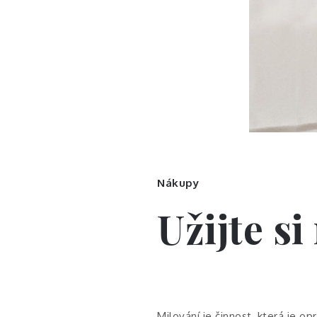
Nákupy
Užijte s
Milování je činnost, která je op