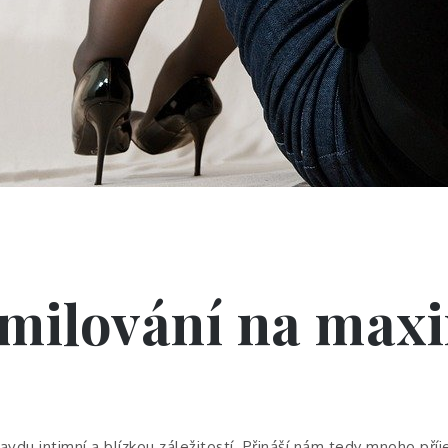
i milování na ma
ravdu intimní a blízkou záležitostí. Přináší nám tedy mnoho příj