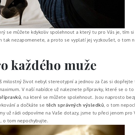
ý se můžete kdykoliv spolehnout a který tu pro Vás je, tím si bu
en tak nezapomenete, a proto se vyplatí jej vyzkoušet, o tom 
ro každého muže
š milostný život nebyl stereotypní a jednou za čas si dopřejte 
aximum. V naší nabídce už naleznete přípravky, které se o t
přípravků
, na které se můžete spolehnout. Jsou naprosto bez
vkování a dočkáte se
těch správných výsledků
, o tom nepoc
a my už rádi odpovíme na Vaše dotazy, jsme tu přeci jenom pro
, o tom nepochybujte.