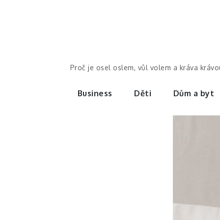
Skip
to
content
Proč je osel oslem, vůl volem a kráva kráv
Business
Děti
Dům a byt