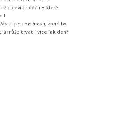
tiž objeví problémy, které
ul.
o Vás tu jsou možnosti, které by
terá může
trvat i více jak den
?