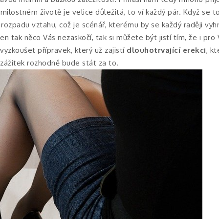
lostném životě je velice důležitá, to ví každý pár. Když se to
 rozpadu vztahu, což je scénář, kterému by se každý raději vyhn
 jen tak něco Vás nezaskočí, tak si můžete být jistí tím, že i pr
yzkoušet přípravek, který už zajistí
dlouhotrvající erekci
, k
zážitek rozhodně bude stát za to.