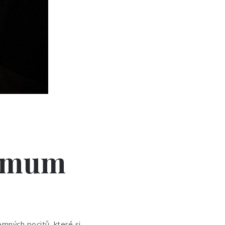
ximum
emných pocitů, které si