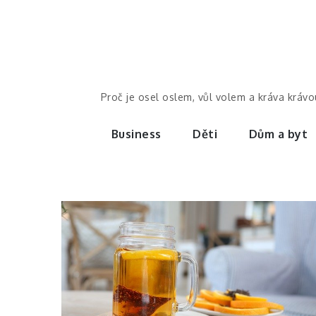
Skip
to
content
Proč je osel oslem, vůl volem a kráva kráv
Business
Děti
Dům a byt
Zdraví
Zdraví v šálku
čaje Rooibos