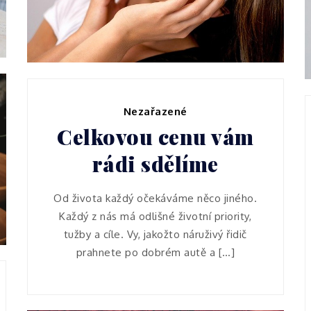
zač
Nezařazené
Celkovou cenu vám
rádi sdělíme
Od života každý očekáváme něco jiného.
Každý z nás má odlišné životní priority,
tužby a cíle. Vy, jakožto náruživý řidič
prahnete po dobrém autě a […]