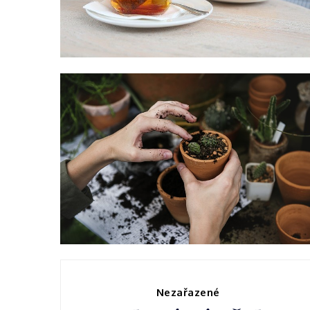
Proč je důležité
mít koníčka
Nezařazené