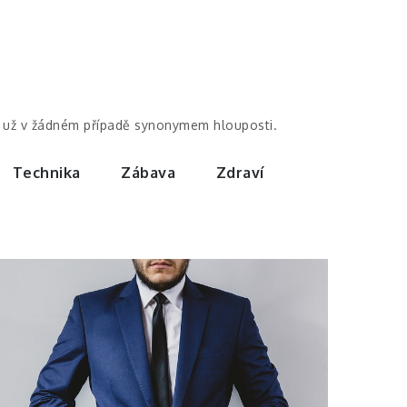
by už v žádném případě synonymem hlouposti.
Technika
Zábava
Zdraví
Patero
úspěšného