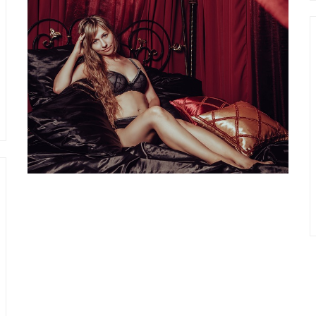
Nákupy
Aby nám sex
nechyběl