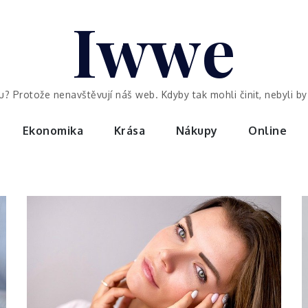
Iwwe
ou? Protože nenavštěvují náš web. Kdyby tak mohli činit, nebyli 
Ekonomika
Krása
Nákupy
Online
Krása
Jak se zbavit
černých teček a
co jsou vlastně